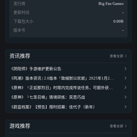
发行商
Big Fan Games
化身指挥官！在五个全新氏族中进行选择，每个氏族都拥
更新时间
-
有各自不同的强大优势与游玩机制，精心规划策略并打造
下载包大小
0.00B
属于你自己的游戏风格。在垂直排布的三层战场中抵御穷
版本号
-
凶极恶的新敌人，招募强力新单位、升级卡牌并尝试不同
组合以寻求生存。你能否打败横扫一切的可怕泰坦？
资讯推荐
查看全部
使用全新的房间与装备卡来释放卡组的真正潜力。房间卡
《阴阳师》手游维护更新公告.
将为你的火车提供强力加成，并允许你利用全新的战略优
《鸣潮》版本资讯 | 2.0版本「致缄默以欢歌」2025年1月2日即将更新
势来碾压对手。装备卡则能够给单位提供一系列能力加
《原神》「正如那烈日」时限内完成传说任务，可额外获得原石、角色突破素材等奖励
成，这将使他们在战斗中发挥更强的实力！
《原神》「七圣召唤」铸境研炼：奕思巧战
《蔚蓝档案》【预告】限时招募：佳代子（新年）
每次完成一局游戏之后，你将能够拜访“契约哨站”这个热
闹非凡的枢纽。在契约哨站，你将能够体验《怪物火车2》
游戏推荐
查看全部
的核心玩法，以及负责推动剧情发展的角色互动。