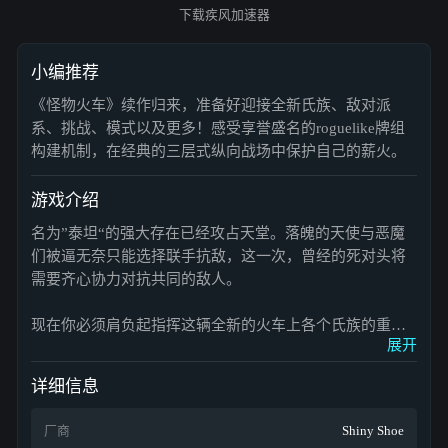
下载疾风加速器
小编推荐
《怪物火车》续作归来，准备好迎接全新氏族、敌对派
系、挑战、模式以及更多！感受享誉盛名的roguelike牌组
构建机制，在经典的三层式纵向战场中保护自己的薪火。
游戏介绍
名为”泰坦“的强大存在已经攻占天堂。落魄的天使与恶魔
们被逼无奈只能选择联手抗敌，这一次，曾经的死对头将
需要齐心协力对抗共同的敌人。
现在你必须肩负起指挥这辆全新的火车上各个氏族的重
展开
担，启程踏上一段穿越地狱、天堂与深渊的冒险之旅，竭
尽全力挫败泰坦们企图毁灭世界的阴谋。
详细信息
界门之外，混沌横行！
厂商
Shiny Shoe