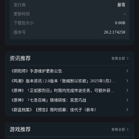
发行商
暴雪
更新时间
-
下载包大小
0.00B
版本号
26.2.174258
资讯推荐
查看全部
《阴阳师》手游维护更新公告.
《鸣潮》版本资讯 | 2.0版本「致缄默以欢歌」2025年1月2日即将更新
《原神》「正如那烈日」时限内完成传说任务，可额外获得原石、角色突破素材等奖励
《原神》「七圣召唤」铸境研炼：奕思巧战
《蔚蓝档案》【预告】限时招募：佳代子（新年）
游戏推荐
查看全部