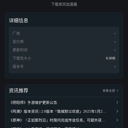
下载疾风加速器
详细信息
厂商
-
发行商
-
更新时间
-
下载包大小
0.00B
版本号
-
资讯推荐
查看全部
《阴阳师》手游维护更新公告.
《鸣潮》版本资讯 | 2.0版本「致缄默以欢歌」2025年1月2日即将更新
《原神》「正如那烈日」时限内完成传说任务，可额外获得原石、角色突破素材等奖励