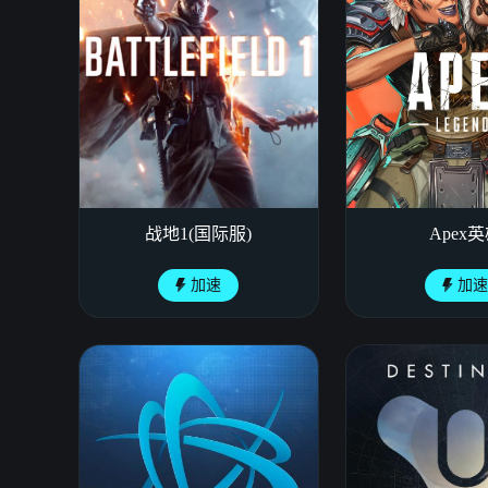
战地1(国际服)
Apex
加速
加