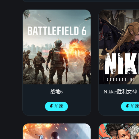
战地6
Nikke:胜利女
加速
加