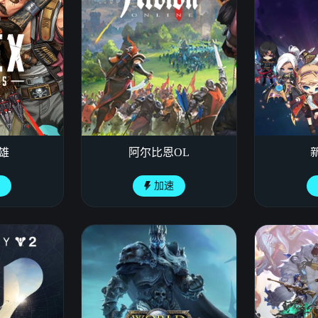
英雄
阿尔比恩OL
速
加速