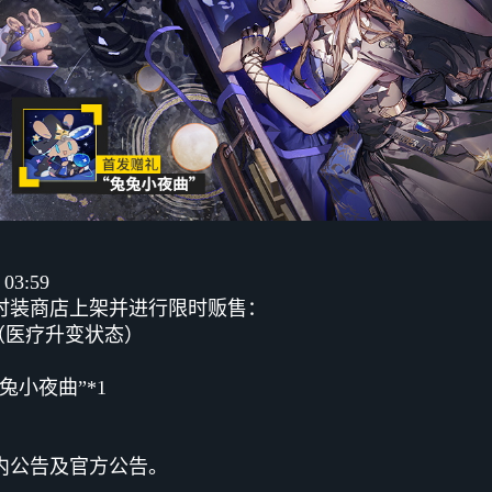
03:59
时装商店上架并进行限时贩售：
娅（医疗升变状态）
小夜曲”*1
内公告及官方公告。