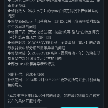
◆12月26日04:00【采购中心-通用凭证区&高级凭证区】更
新资源预载
◆修复敌人【码头水手】的spine在特定情况下表现异常的
问题
◆修复SideStory「出苍白海」EP-EX-2关卡突袭模式附加条
件生效异常的问题
◆修复干员【荒芜拉普兰德】技能“终幕·浩劫”在特定情况
下技能结束表现异常的问题
◆修复时装【CROSSOVER系列 - 全能演员 - 重岳】的动态
形象背景中部分细节显示异常的问题
◆修复时装【CROSSOVER系列 - 霹雳导演 - 年】的动态形
象背景中部分细节显示异常的问题
◆部分UI优化和异常表现修复
闪断补偿：合成玉*200
补偿范围：2024年12月23日20:30更新前所有注册并创建角
色的玩家
*本次维护不排除延迟开启的可能，如若延迟则请关注官方
发布的具体开服时间*