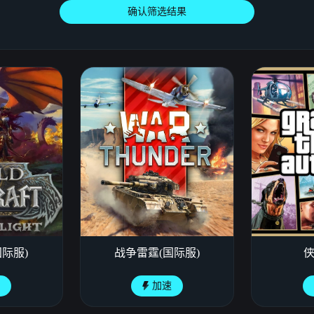
确认筛选结果
际服)
战争雷霆(国际服)
侠
速
加速