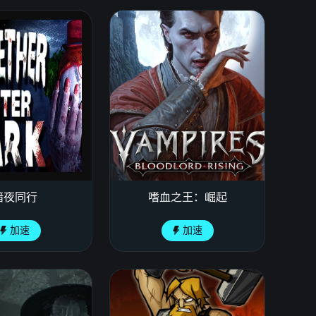
暗夜同行
嗜血之王：崛起
加速
加速