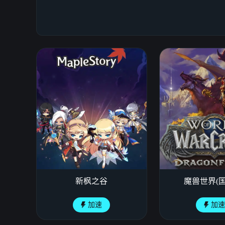
新枫之谷
魔兽世界(国
加速
加