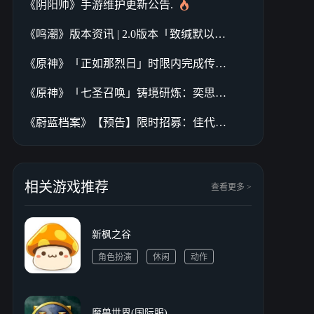
《阴阳师》手游维护更新公告.
《鸣潮》版本资讯 | 2.0版本「致缄默以欢歌」2025年1月2日即将更新
《原神》「正如那烈日」时限内完成传说任务，可额外获得原石、角色突破素材等奖励
《原神》「七圣召唤」铸境研炼：奕思巧战
《蔚蓝档案》【预告】限时招募：佳代子（新年）
相关游戏推荐
查看更多 >
新枫之谷
角色扮演
休闲
动作
多人在线
冒险
魔兽世界(国际服)