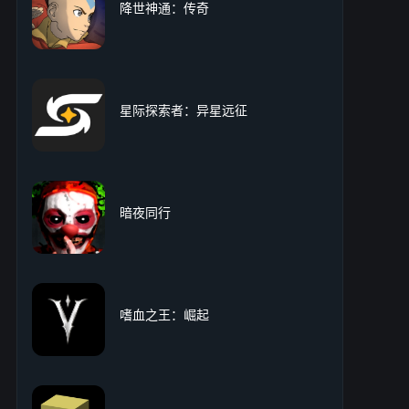
降世神通：传奇
星际探索者：异星远征
暗夜同行
嗜血之王：崛起