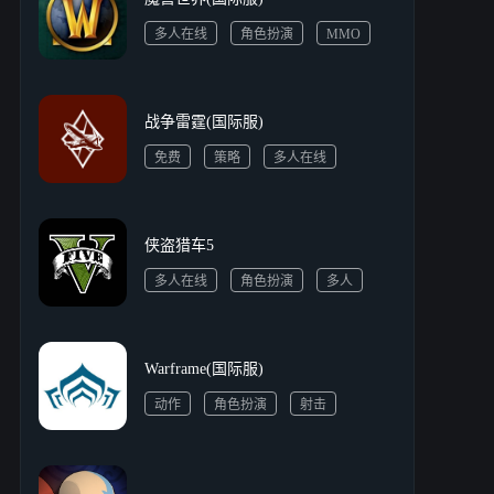
多人在线
角色扮演
MMO
MMORPG
战争雷霆(国际服)
免费
策略
多人在线
二战
侠盗猎车5
多人在线
角色扮演
多人
射击
暴力血腥
Warframe(国际服)
动作
角色扮演
射击