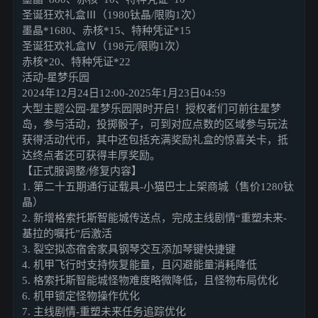
圣诞狂欢礼盒Ⅲ（1980钛晶/限购1次）
墨晶*1680、赤核*15、特种凭证*15
圣诞狂欢礼盒Ⅳ（198元/限购1次）
赤核*20、特种凭证*22
活动-星梦乐园
2024年12月24日12:00-2025年1月23日04:59
大型主题公园-星梦乐园限时开启！授权者们可前往星梦
岛，参与活动，投掷骰子，可到对应点数的区域参与玩法
获得活动代币，其中还包括充满奖励礼盒的惊喜关卡，抵
达终点者还可获得丰厚奖励。
【正式服调整/修复内容】
1. 第二十五期通行证载具-小猫巴士上架商城（售价1280钛
晶）
2. 新增格索托斯智能城传送点，完成主线剧情“重塑未来-
基拉的嘱托”后激活
3. 裂空拟态宿舍家具钢琴交互添加琴键快捷键
4. 机甲飞行时支持恢复能量，且闪避能量消耗降低
5. 格索托斯智能城怪物难度略微降低，且怪物布局优化
6. 机甲锁定怪物操作优化
7. 主线剧情-重塑未来任务追踪优化