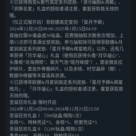
※已获得南音&紫竹高定系列皮肤-「澄泠幽韵&清籁」、
「洞箫名家」礼盒的授权者请注意，重复获取是无效的
哦。
（仅正式服开启）菲欧娜高定复刻·「星月予卿」
2024年12月26日00:00-2025年1月23日04:59
首抽仅需90墨晶或30钛晶，花费随抽取次数依次增加，上
限15次即可拿满全部奖励。参与抽取除可获得菲欧娜&月
星钏高定系列皮肤-「星月予卿&辉星皓月」以外，还有几
率获得「月华凝心」礼盒（使用后获得头像“月华凝心”、
头像框“沧海溯照”、聊天气泡“晓月映熠”），堡垒微反应
炉碎片，堡垒外骨骼碎片，以及赤核、时空晶碎（橙）、
数据中继器等丰富道具资源。
※已获得菲欧娜&月星钏高定系列皮肤-「星月予卿&辉星
皓月」、「月华凝心」礼盒的授权者请注意，重复获取是
无效的哦。
圣诞狂欢礼盒·限时开启
2024年12月24日00:00-2024年12月25日23:59
圣诞狂欢礼盒Ⅰ（500钛晶/限购1次）
赤核*5、特种凭证*5、金核*5、检索凭证*5
圣诞狂欢礼盒Ⅱ（1280钛晶/限购1次）
墨晶*880、赤核*10、特种凭证*10