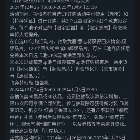
（仅回溯服开启）诺菈&凛夜 自选复刻
2024年12月26日00:00-2025年1月9日23:59
活动期间，授权者在自选UP订购活动中可使用【赤核】和
【特种凭证】进行订购。共2个武器限定池和2个意志限定
池，每个池子对应的【限定武器】和【限定意志】获取概
率将大幅提升。
在自选UP订购活动内，抽取武器/意志将获得回火铸金/超
频晶片。120个回火铸金或80超频晶片，可在卡池商店任意
兑换本次自选卡池UP武器或指定部位意志。
※本次过载锚定up池与爆裂锚定up池订购结束后，通用货
币【回火铸金】与【超频晶片】将会转化为【黑市铸金】
与【原型晶片】。
飞奔梦幻岛·扭蛋机
2024年12月24日00:00-2025年1月5日23:59
首抽仅需90墨晶或30钛晶，花费随抽取次数依次增加，上
限15次即可拿满全部奖励。参与抽取除可获得新时装-飞奔
梦幻岛、新发型-红鼻子鲁道夫以外，还有几率获得「驯鹿
电台」礼盒（使用后获得头像“鹿鹿发”、头像框“驯鹿花
环”、聊天气泡“驯鹿电台”），以及赤核等丰富道具资源。
诺菈高定复刻·「海岸扬风」
正式服活动时间：2024年12月26日00:00-2025年1月23日