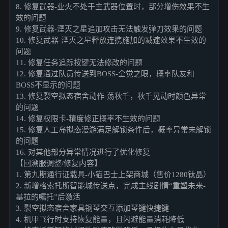
8. 修复武器-业火不处于主武器位置时，部分增伤效果不生
效的问题
9. 修复武器-湮灭之星追加攻击无法触发弹刀效果的问题
10. 修复武器-湮灭之星释放连携施加的减速效果不生效的
问题
11. 修复任务追踪按键无法修改的问题
12. 修复通过队员传送到BOSS-全觉之眼，概率队友和
BOSS不显示的问题
13. 修复裂空拟态宿舍动作-荡秋千，秋千晃动时颜色异常
的问题
14. 修复权限卡-精度修正概率不生效的问题
15. 修复人工岛拟态漫游满足解锁条件后，概率异常未解锁
的问题
16. 对其他部分异常情况进行了优化修复
【回溯服调整/修复内容】
1. 第九期通行证载具-小猫巴士上架商城（售价1280钛晶）
2. 新增格索托斯智能城传送点，完成主线剧情“重塑未来-
基拉的嘱托”后激活
3. 裂空拟态宿舍家具钢琴交互添加琴键快捷键
4. 机甲飞行时支持恢复能量，且闪避能量消耗降低