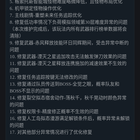
5. 格索托斯智能城怪物难度略微降低，且怪物布局优化
6. 机甲锁定怪物操作优化
7. 主线剧情-重塑未来任务追踪优化
8. 修复低功率情况下负荷模拟领域第30层难度异常的问题
（本次维护完成后，该玩法内所有武器排行榜单数据将会
清除）
9. 修复武器-赤风释放技能环日同辉期间，受击异常中断的
问题
10. 修复武器-湮灭之星追加攻击无法触发弹刀效果的问题
11. 修复武器-湮灭之星释放连携施加的减速效果不生效的
问题
12. 修复任务追踪按键无法修改的问题
13. 修复通过队员传送到BOSS-全觉之眼，概率队友和
BOSS不显示的问题
14. 修复裂空拟态宿舍动作-荡秋千，秋千晃动时颜色异常
的问题
15. 修复权限卡-精度修正概率不生效的问题
16. 修复人工岛拟态漫游满足解锁条件后，概率异常未解锁
的问题
17. 对其他部分异常情况进行了优化修复