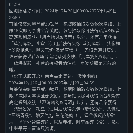
04:59
回溯服活动时间：2024年12月26日00:00-2025年1月9日
23:59
首抽仅需90墨晶或30钛晶，花费随抽取次数依次增加，上
限15次即可拿满全部奖励。参与抽取除可获得诺菈&噪音
高定系列皮肤-「海岸扬风&浪音」以外，还有几率获得
「蓝海璨影」礼盒（使用后获得头像“蓝海璨影”、头像框
“蔚潮艳色”、聊天气泡“浪涌喧腾”），赤核等道具资源。
※已获得诺菈&噪音高定系列皮肤-「海岸扬风&浪音」、
「蓝海璨影」礼盒的授权者请注意，重复获取是无效的
哦。
（仅正式服开启）南音高定复刻·「澄泠幽韵」
2024年12月26日00:00-2025年1月23日04:59
首抽仅需90墨晶或30钛晶，花费随抽取次数依次增加，上
限15次即可拿满全部奖励。参与抽取除可获得南音&紫竹
高定系列皮肤-「澄泠幽韵&清籁」以外，还有几率获得
「洞箫名家」礼盒（使用后获得头像“洞箫名家”、头像框
“蓝绡青绶”、聊天气泡“生花绝韵”），堡垒微反应炉碎
片，堡垒外骨骼碎片，以及赤核、时空晶碎（橙）、数据
中继器等丰富道具资源。