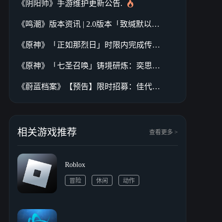
《阴阳师》手游维护更新公告.
《鸣潮》版本资讯 | 2.0版本「致缄默以欢歌」2025年1月2日即将更新
《原神》「正如那烈日」时限内完成传说任务，可额外获得原石、角色突破素材等奖励
《原神》「七圣召唤」铸境研炼：奕思巧战
《蔚蓝档案》【预告】限时招募：佳代子（新年）
相关游戏推荐
查看更多 >
Roblox
冒险
休闲
动作
高自由度