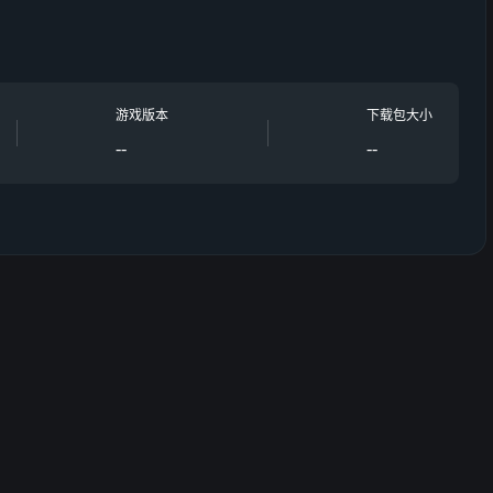
，并冲击排行榜！
玩数月甚至数年。
断拓展你的冒险旅程！
游戏版本
下载包大小
--
--