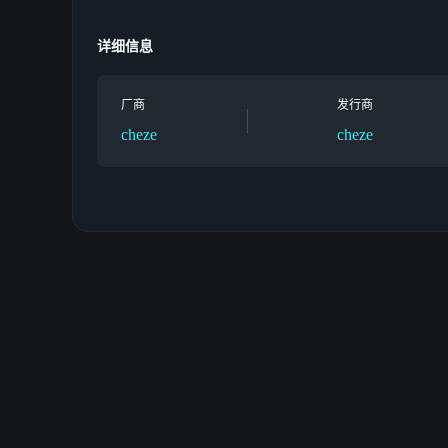
多人互动：交易稀有物品、组队挑战副本、加入公会社交
详细信息
深度成长：解锁上百种物品，刷稀有掉落，强化装备，畅
持续更新：每 1-2 个月推出新功能、新挑战和更新，不
厂商
发行商
cheze
cheze