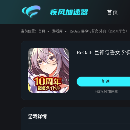
首页
当前位置：
首页
游戏库
ReOath 巨神与誓女 外典（DMM平台）
ReOath 巨神与誓女 
加速
下载疾风加速器
游戏详情