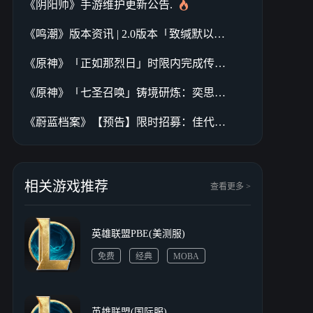
《阴阳师》手游维护更新公告.
《鸣潮》版本资讯 | 2.0版本「致缄默以欢歌」2025年1月2日即将更新
《原神》「正如那烈日」时限内完成传说任务，可额外获得原石、角色突破素材等奖励
《原神》「七圣召唤」铸境研炼：奕思巧战
《蔚蓝档案》【预告】限时招募：佳代子（新年）
相关游戏推荐
查看更多 >
英雄联盟PBE(美测服)
免费
经典
MOBA
英雄联盟(国际服)