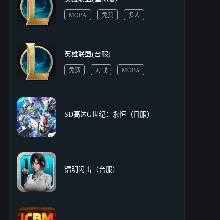
MOBA
免费
多人
对战
PVP
多人竞技
英雄联盟(台服)
免费
对战
MOBA
多人竞技
SD高达G世纪：永恒（日服）
镭明闪击（台服）